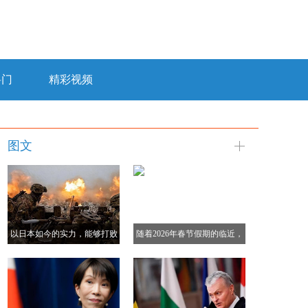
料门
精彩视频
图文
以日本如今的实力，能够打败
随着2026年春节假期的临近，
俄罗斯吗？德国分析：一天内
如果中日关系没有实质性改
结束战斗
善，赴日出行需求很难