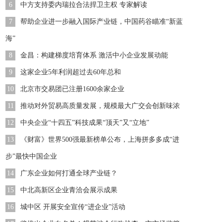
6
中方支持委内瑞拉合法捍卫主权 专家解读
7
帮助企业进一步融入国际产业链，中国药谷瞄准“新蓝
海”
8
金昌：构建梯度培育体系 激活中小企业发展动能
9
这家企业5年利润超过去60年总和
10
北京市交易团已注册1600余家企业
11
推动对外贸易高质量发展，规模最大广交会创新味浓
12
中央企业“十四五”科技成果“顶天”又“立地”
13
《财富》世界500强最新榜单公布，上海拼多多成“进
步”最快中国企业
14
广东企业如何打通全球产业链？
15
中北高新区企业青洽会展示成果
16
城中区 开展安全宣传“进企业”活动