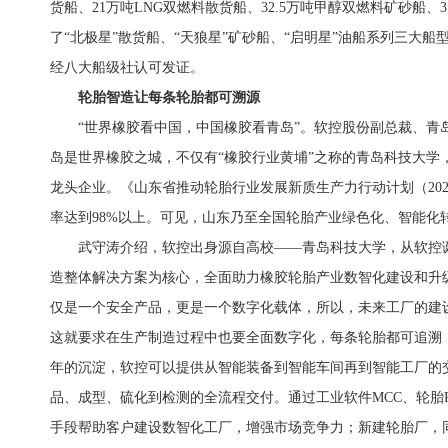
货船、21万吨LNG双燃料散货船、32.5万吨甲醇双燃料矿砂船、3
了“北极星”散货船、“天狼星”矿砂船、“启明星”油船系列三大
经八大船级社认可发证。
轮胎智造让每条轮胎都可溯源
“世界橡胶看中国，中国橡胶看青岛”。软控股份副总裁、青
岛是世界橡胶之城，不仅有“橡胶行业黄埔”之称的青岛科技大学
龙头企业。《山东省推动轮胎行业发展新质生产力行动计划（2024
率达到98%以上。可见，山东乃至全国轮胎产业绿色化、智能化
武守涛介绍，软控出身源自高校——青岛科技大学，从软控
造整体解决方案为核心，全面助力橡胶轮胎产业数智化建设和升
仅是一个安全产品，更是一个数字化载体，所以，未来工厂的建
这就要求在生产制造过程中也要全面数字化，每条轮胎都可追溯，
年的沉淀，软控可以提供从智能装备到智能车间再到智能工厂的
品、成型、硫化到检测的全流程交付。通过工业软件MCC、轮胎R
手段帮助客户建设数智化工厂，增强市场竞争力；新建轮胎厂，同