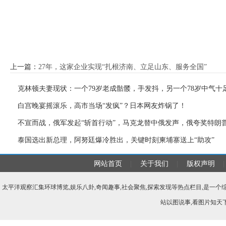
上一篇：
27年，这家企业实现“扎根济南、立足山东、服务全国”
克林顿夫妻现状：一个79岁老成骷髅，手发抖，另一个78岁中气十
白宫晚宴摇滚乐，高市当场“发疯”？日本网友炸锅了！
不宣而战，俄军发起“斩首行动”，马克龙替中俄发声，俄夸奖特朗
泰国选出新总理，阿努廷爆冷胜出，关键时刻柬埔寨送上“助攻”
网站首页
|
关于我们
|
版权声明
|
太平洋观察汇集环球博览,娱乐八卦,奇闻趣事,社会聚焦,探索发现等热点栏目,是一
站以图说事,看图片知天