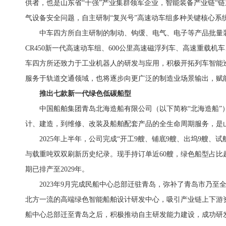
供者，也是山东省“十强”产业集群领军企业，智能装备产业链“
气设备安全问题，自主研制“复兴号”高速动车组多种关键核心系
中车四方所自主研制的制动、钩缓、电气、电子等产品批量
CR450新一代高速动车组、600公里高速磁浮列车、高速重载
车四方所还致力于工业机器人的研发与应用，积极开拓列车智能
服务于轨道交通领域，也将逐步向更广泛的制造业场景输出，赋
推出七款新一代绿色低碳船型
中国船舶集团青岛北海造船有限公司（以下简称“北海造船”）
计、建造，到维修、改装及船舶配套产品的全生命周期服务，是山
2025年上半年，公司完成“开工9艘、铺底9艘、出坞9艘、试
与载重吨双双刷新历史纪录。现手持订单近60艘，绿色船型占比超
期已排产至2029年。
2023年9月完成民船中心总部迁驻青岛，弥补了青岛市乃
北方一流的高端绿色智能船舶设计研发中心，吸引产业链上下游
船中心总部迁至青岛之后，积极推动自主研发能力建设，成功研发