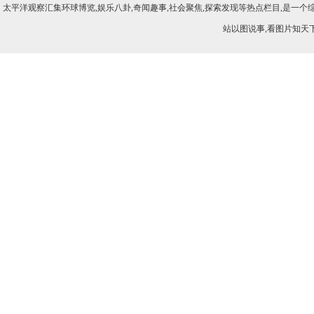
太平洋观察汇集环球博览,娱乐八卦,奇闻趣事,社会聚焦,探索发现等热点栏目,是一
站以图说事,看图片知天