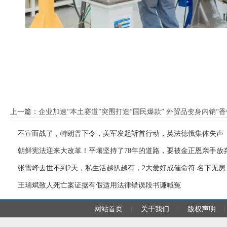
上一篇：
企业加速“本土赛道”突围打造“国民爆款” 外贸品变身内销“香
下一篇：
不宣而战了，特朗普下令，美军发起斩首行动，英法德俄集体失声
朝鲜宪法迎来大改革！平壤坚持了78年的道路，要被金正恩亲手放
张雪峰去世不到2天，私生活越扒越有，2大爱好成催命符 名下无房
王瑞斌致人死亡案证据有假适用法律错误段书谦喊冤
网站首页
|
关于我们
|
版权声明
|