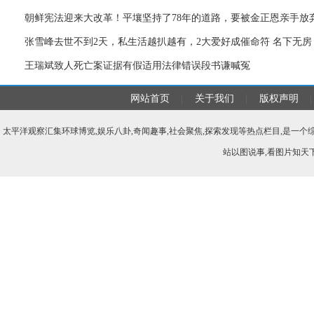
朝鲜宪法迎来大改革！平壤坚持了78年的道路，要被金正恩亲手放
张雪峰去世不到2天，私生活越扒越有，2大爱好成催命符 名下无房
王瑞斌致人死亡案证据有假适用法律错误段书谦喊冤
网站首页
|
关于我们
|
版权声明
|
太平洋观察汇集环球博览,娱乐八卦,奇闻趣事,社会聚焦,探索发现等热点栏目,是一
站以图说事,看图片知天