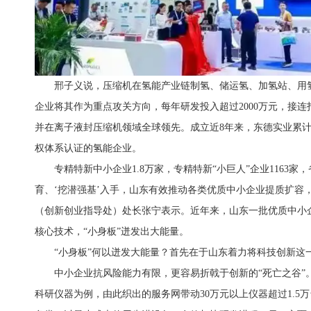
邢子义说，压缩机在氢能产业链制氢、储运氢、加氢站、用
企业将其作为重点攻关方向，每年研发投入超过2000万元，接
并在离子液封压缩机领域全球领先。成立近8年来，东德实业累计
权体系认证的氢能企业。
专精特新中小企业1.8万家，专精特新“小巨人”企业1163家
育、‘挖潜强基’入手，山东有效推动各类优质中小企业提质扩容
（创新创业指导处）处长张宁表示。近年来，山东一批优质中小
核心技术，“小身板”迸发出大能量。
“小身板”何以迸发大能量？首先在于山东着力将科技创新这一
中小企业抗风险能力有限，更容易折戟于创新的“死亡之谷”
科研仪器为例，由此织出的服务网带动30万元以上仪器超过1.