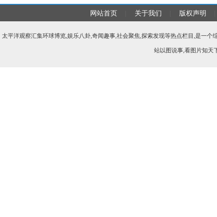
网站首页
|
关于我们
|
版权声明
|
太平洋观察汇集环球博览,娱乐八卦,奇闻趣事,社会聚焦,探索发现等热点栏目,是一
站以图说事,看图片知天