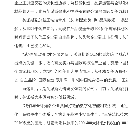
企业正加速突破传统制造边界，向智能制造、品牌运营与全球化
材品牌之一，青岛英派斯健康科技股份有限公司的国际竞争力和
英派斯副总裁王筱洁带来《从“制造出海”到“品牌致远”：
解，从1991年落户青岛，到现在产品覆盖全球100多个国家和地
时间完成了从代工企业到自主品牌，从民营企业到上市公司，从
销售占比已接近80%。
“从‘借船出海’到‘造船远航’，英派斯以ODM模式切入全球市场
出海的关键一步，依托研发实力与国际高标准产业园，奠定中国智造
个国家和地区，成功打入欧美亚太主流市场，从价格竞争迈向价
以“自主品牌+国际智造”双引擎，引领中国健身器材的发展。”王
而这背后，是英派斯凭借研发铸就的底气，目前，英派斯拥有
时，英派斯大步迈向智造创新领域。
“我们与全球知名企业共同打造的数字化智能制造系统，通过
化、高效率生产体系，可满足多品种小批量生产。”王筱洁以技
PLM系统的应用，研发周期从原来的200-400天降低到现在的10